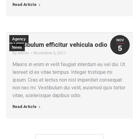
Read Article
Agency
NOV
Vestibulum efficitur vehicula odio
5
News
By
admin
November 5, 2017
Mauris in enim in velit feugiat interdum eu vel dui. Ut
laoreet id ex vitae tempus. Integer tristique mi
ipsum. Cras et lectus non nisl imperdiet consequat
non nec mi. Vestibulum dui velit, euismod quis tortor
vitae, scelerisque dapibus odio.
Read Article