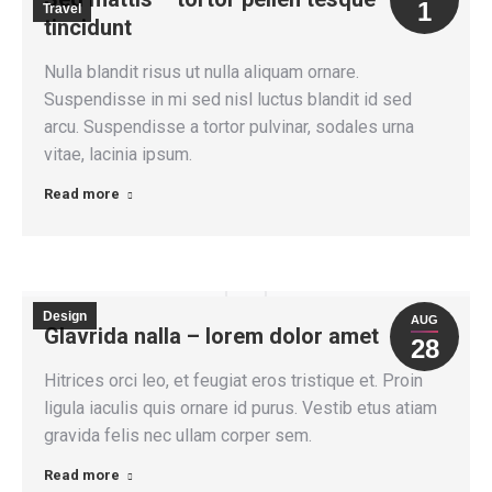
1
Travel
tincidunt
Nulla blandit risus ut nulla aliquam ornare.
Suspendisse in mi sed nisl luctus blandit id sed
arcu. Suspendisse a tortor pulvinar, sodales urna
vitae, lacinia ipsum.
Read more
Design
AUG
Glavrida nalla – lorem dolor amet
28
Hitrices orci leo, et feugiat eros tristique et. Proin
ligula iaculis quis ornare id purus. Vestib etus atiam
gravida felis nec ullam corper sem.
Read more