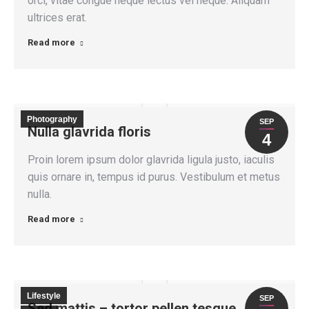
orci, vitae congue neque lectus vel neque. Aliquam
ultrices erat.
Read more
Photography
SEP
Nulla glavrida floris
4
Proin lorem ipsum dolor glavrida ligula justo, iaculis
quis ornare in, tempus id purus. Vestibulum et metus
nulla.
Read more
Lifestyle
SEP
Sed mattis – tortor pellen tesque