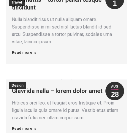
1
Travel
tincidunt
Nulla blandit risus ut nulla aliquam ornare.
Suspendisse in mi sed nisl luctus blandit id sed
arcu. Suspendisse a tortor pulvinar, sodales urna
vitae, lacinia ipsum.
Read more
Design
AUG
Glavrida nalla – lorem dolor amet
28
Hitrices orci leo, et feugiat eros tristique et. Proin
ligula iaculis quis ornare id purus. Vestib etus atiam
gravida felis nec ullam corper sem.
Read more