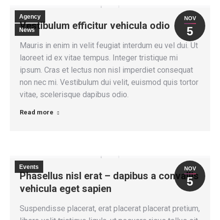
Agency
NOV
Vestibulum efficitur vehicula odio
5
News
Mauris in enim in velit feugiat interdum eu vel dui. Ut
laoreet id ex vitae tempus. Integer tristique mi
ipsum. Cras et lectus non nisl imperdiet consequat
non nec mi. Vestibulum dui velit, euismod quis tortor
vitae, scelerisque dapibus odio.
Read more
Events
NOV
Phasellus nisl erat – dapibus a convallis
5
vehicula eget sapien
Suspendisse placerat, erat placerat placerat pretium,