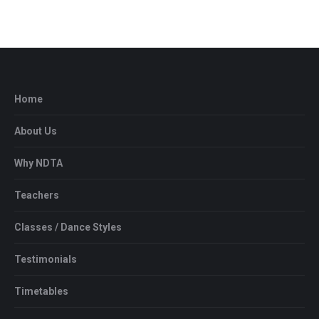
Home
About Us
Why NDTA
Teachers
Classes / Dance Styles
Testimonials
Timetables