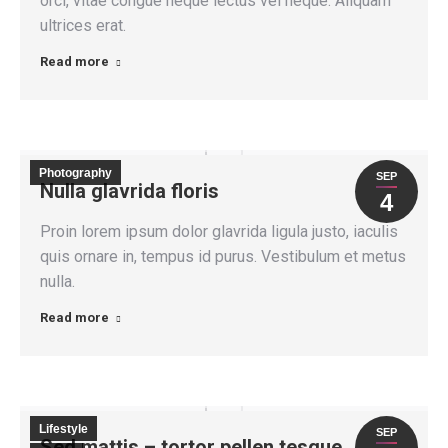
orci, vitae congue neque lectus vel neque. Aliquam
ultrices erat.
Read more
Photography
SEP
Nulla glavrida floris
4
Proin lorem ipsum dolor glavrida ligula justo, iaculis
quis ornare in, tempus id purus. Vestibulum et metus
nulla.
Read more
Lifestyle
SEP
Sed mattis – tortor pellen tesque