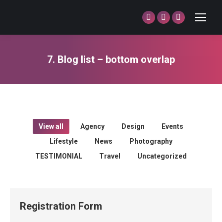
Facebook
Twitter
Dribbble
page
page
page
opens
opens
opens
7. Blog list – bottom overlap
in
in
in
You are here:
new
new
new
window
window
window
View all
Agency
Design
Events
Lifestyle
News
Photography
TESTIMONIAL
Travel
Uncategorized
Registration Form