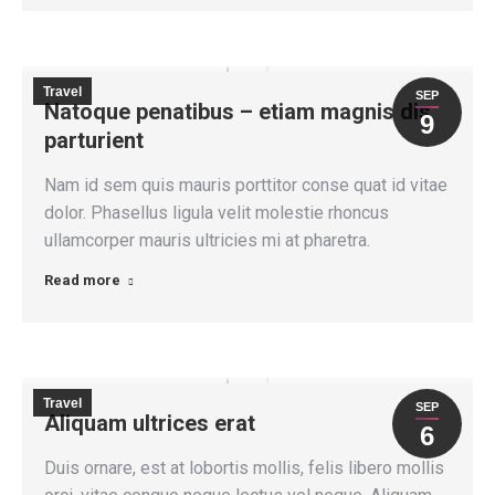
Travel
SEP
Natoque penatibus – etiam magnis dis
9
parturient
Nam id sem quis mauris porttitor conse quat id vitae
dolor. Phasellus ligula velit molestie rhoncus
ullamcorper mauris ultricies mi at pharetra.
Read more
Travel
SEP
Aliquam ultrices erat
6
Duis ornare, est at lobortis mollis, felis libero mollis