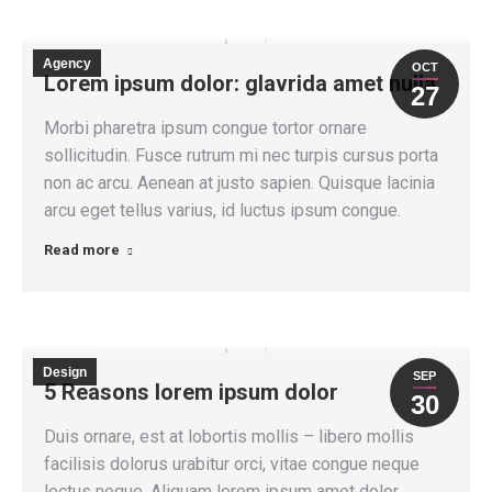
Agency
OCT
Lorem ipsum dolor: glavrida amet nulla
27
Morbi pharetra ipsum congue tortor ornare
sollicitudin. Fusce rutrum mi nec turpis cursus porta
non ac arcu. Aenean at justo sapien. Quisque lacinia
arcu eget tellus varius, id luctus ipsum congue.
Read more
Design
SEP
5 Reasons lorem ipsum dolor
30
Duis ornare, est at lobortis mollis – libero mollis
facilisis dolorus urabitur orci, vitae congue neque
lectus neque. Aliquam lorem ipsum amet dolor