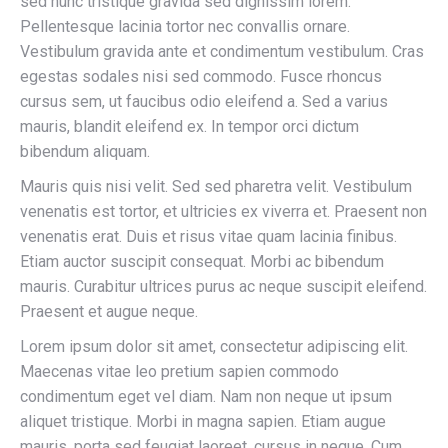
sed nunc tristique gravida sed dignissim lorem.
Pellentesque lacinia tortor nec convallis ornare.
Vestibulum gravida ante et condimentum vestibulum. Cras
egestas sodales nisi sed commodo. Fusce rhoncus
cursus sem, ut faucibus odio eleifend a. Sed a varius
mauris, blandit eleifend ex. In tempor orci dictum
bibendum aliquam.
Mauris quis nisi velit. Sed sed pharetra velit. Vestibulum
venenatis est tortor, et ultricies ex viverra et. Praesent non
venenatis erat. Duis et risus vitae quam lacinia finibus.
Etiam auctor suscipit consequat. Morbi ac bibendum
mauris. Curabitur ultrices purus ac neque suscipit eleifend.
Praesent et augue neque.
Lorem ipsum dolor sit amet, consectetur adipiscing elit.
Maecenas vitae leo pretium sapien commodo
condimentum eget vel diam. Nam non neque ut ipsum
aliquet tristique. Morbi in magna sapien. Etiam augue
mauris, porta sed feugiat laoreet, cursus in neque. Cum