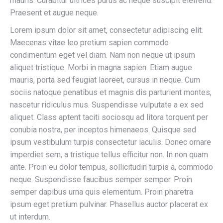
mauris. Curabitur ultrices purus ac neque suscipit eleifend.
Praesent et augue neque.
Lorem ipsum dolor sit amet, consectetur adipiscing elit.
Maecenas vitae leo pretium sapien commodo
condimentum eget vel diam. Nam non neque ut ipsum
aliquet tristique. Morbi in magna sapien. Etiam augue
mauris, porta sed feugiat laoreet, cursus in neque. Cum
sociis natoque penatibus et magnis dis parturient montes,
nascetur ridiculus mus. Suspendisse vulputate a ex sed
aliquet. Class aptent taciti sociosqu ad litora torquent per
conubia nostra, per inceptos himenaeos. Quisque sed
ipsum vestibulum turpis consectetur iaculis. Donec ornare
imperdiet sem, a tristique tellus efficitur non. In non quam
ante. Proin eu dolor tempus, sollicitudin turpis a, commodo
neque. Suspendisse faucibus semper semper. Proin
semper dapibus urna quis elementum. Proin pharetra
ipsum eget pretium pulvinar. Phasellus auctor placerat ex
ut interdum.