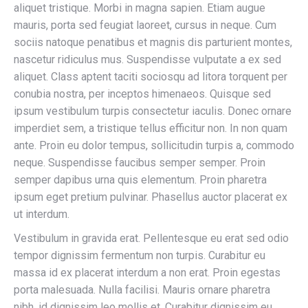
aliquet tristique. Morbi in magna sapien. Etiam augue
mauris, porta sed feugiat laoreet, cursus in neque. Cum
sociis natoque penatibus et magnis dis parturient montes,
nascetur ridiculus mus. Suspendisse vulputate a ex sed
aliquet. Class aptent taciti sociosqu ad litora torquent per
conubia nostra, per inceptos himenaeos. Quisque sed
ipsum vestibulum turpis consectetur iaculis. Donec ornare
imperdiet sem, a tristique tellus efficitur non. In non quam
ante. Proin eu dolor tempus, sollicitudin turpis a, commodo
neque. Suspendisse faucibus semper semper. Proin
semper dapibus urna quis elementum. Proin pharetra
ipsum eget pretium pulvinar. Phasellus auctor placerat ex
ut interdum.
Vestibulum in gravida erat. Pellentesque eu erat sed odio
tempor dignissim fermentum non turpis. Curabitur eu
massa id ex placerat interdum a non erat. Proin egestas
porta malesuada. Nulla facilisi. Mauris ornare pharetra
nibh, id dignissim leo mollis et. Curabitur dignissim eu