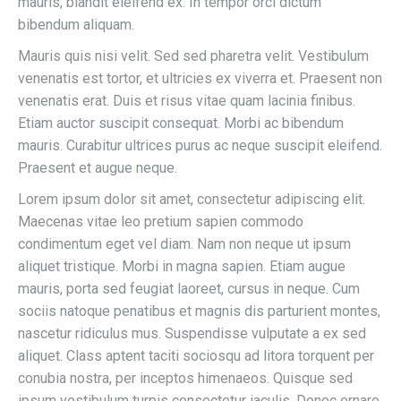
mauris, blandit eleifend ex. In tempor orci dictum
bibendum aliquam.
Mauris quis nisi velit. Sed sed pharetra velit. Vestibulum
venenatis est tortor, et ultricies ex viverra et. Praesent non
venenatis erat. Duis et risus vitae quam lacinia finibus.
Etiam auctor suscipit consequat. Morbi ac bibendum
mauris. Curabitur ultrices purus ac neque suscipit eleifend.
Praesent et augue neque.
Lorem ipsum dolor sit amet, consectetur adipiscing elit.
Maecenas vitae leo pretium sapien commodo
condimentum eget vel diam. Nam non neque ut ipsum
aliquet tristique. Morbi in magna sapien. Etiam augue
mauris, porta sed feugiat laoreet, cursus in neque. Cum
sociis natoque penatibus et magnis dis parturient montes,
nascetur ridiculus mus. Suspendisse vulputate a ex sed
aliquet. Class aptent taciti sociosqu ad litora torquent per
conubia nostra, per inceptos himenaeos. Quisque sed
ipsum vestibulum turpis consectetur iaculis. Donec ornare