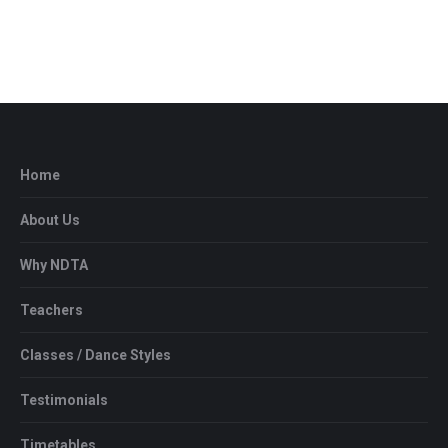
Home
About Us
Why NDTA
Teachers
Classes / Dance Styles
Testimonials
Timetables