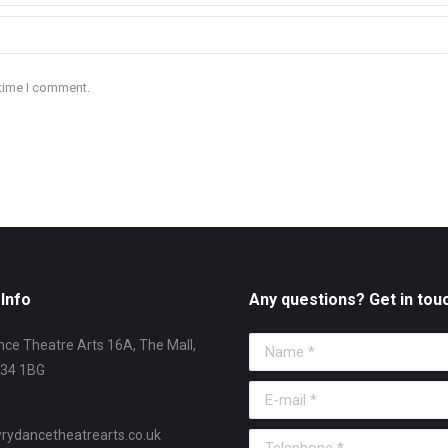
 time I comment.
Info
Any questions? Get in tou
ce Theatre Arts 16A, The Mall,
Name *
T34 1BG
E-mail *
ydancetheatrearts.co.uk
Telephone *