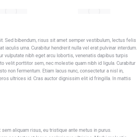
it. Sed bibendum, risus sit amet semper vestibulum, lectus felis
iaculis urna. Curabitur hendrerit nulla vel erat pulvinar interdum.
ur vulputate nibh eget arcu lobortis, venenatis dapibus turpis
usto velit porttitor sem, nec molestie quam nibh id ligula. Curabitur
usto non fermentum. Etiam lacus nunc, consectetur a nisl in,
eros ultrices id. Cras auctor dignissim elit id fringilla. In mattis
t sem aliquam risus, eu tristique ante metus in purus.