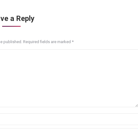
n
on
on
on
itter
Pinterest
WhatsApp
LinkedIn
ve a Reply
be published. Required fields are marked
*