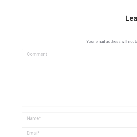
on
o
Facebook
Tw
Lea
Your email address will not 
Comment
Name *
Email *