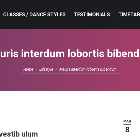
CLASSES / DANCE STYLES
CLASSES / DANCE STYLES
TESTIMONIALS
TESTIMONIALS
TIMETAB
TIMETAB
uris interdum lobortis biben
You are here:
Home
Lifestyle
Mauris interdum lobortis bibendum
MAR
8
vestib ulum