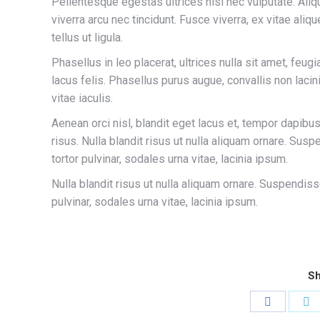
Pellentesque egestas ultrices nisl nec vulputate. Aliq
viverra arcu nec tincidunt. Fusce viverra, ex vitae ali
tellus ut ligula.
Phasellus in leo placerat, ultrices nulla sit amet, feug
lacus felis. Phasellus purus augue, convallis non laci
vitae iaculis.
Aenean orci nisl, blandit eget lacus et, tempor dapibus 
risus. Nulla blandit risus ut nulla aliquam ornare. Sus
tortor pulvinar, sodales urna vitae, lacinia ipsum.
Nulla blandit risus ut nulla aliquam ornare. Suspendiss
pulvinar, sodales urna vitae, lacinia ipsum.
Sh
Share
S