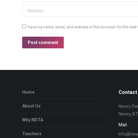
Website
Save my name, email, and website in this browser for the next
Post comment
Contact 
Home
About Us
Newry Dan
Newry, B
Why NDTA
Mail:
Teachers
info@newr