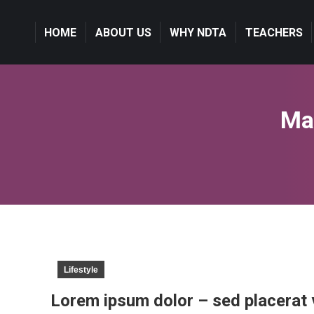
HOME
HOME
ABOUT US
ABOUT US
WHY NDTA
WHY NDTA
TEACHERS
TEACHERS
Ma
Lifestyle
Lorem ipsum dolor – sed placerat 