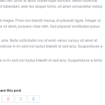
uam nec tortor at lacus scelerisque ultricies. Morbi molestie
quet bibendum, ante leo aliquet tortor, sit amet consectetur metus
iat magna. Proin non blandit massa, et placerat ligula. Integer ut
nia sit amet, posuere vitae nibh. Sed placerat vestibulum purus
urna. Nulla sollicitudin nisi id enim varius cursus sit amet at
pendisse in mi sed nisl luctus blandit id sed arcu. Suspendisse a
e in mi sed nisl luctus blandit id sed arcu. Suspendisse a tortor
are this post
hare
Share
Share
Share