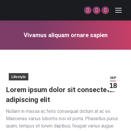
Facebook
Twitter
Dribbble
page
page
page
opens
opens
opens
Vivamus aliquam ornare sapien
in
in
in
You are here:
new
new
new
window
window
window
Lifestyle
SEP
18
Lorem ipsum dolor sit consectetur
adipiscing elit
Nullam in massa ac felis consequat dictum at ac ex.
Maecenas varius lobortis nisi et porta. Phasellus purus
quam, tempus et lorem dapibus, feugiat varius augue.