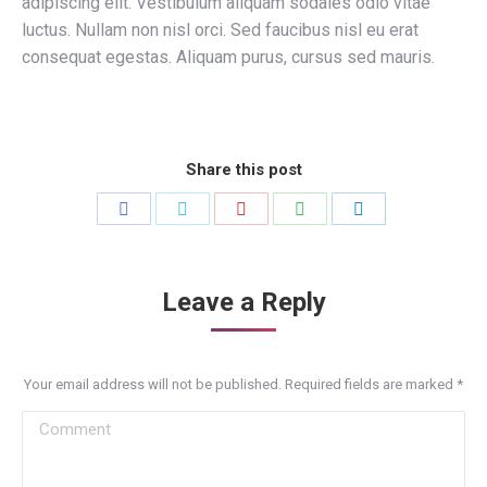
adipiscing elit. Vestibulum aliquam sodales odio vitae
luctus. Nullam non nisl orci. Sed faucibus nisl eu erat
consequat egestas. Aliquam purus, cursus sed mauris.
Share this post
Share
Share
Share
Share
Share
on
on
on
on
on
Facebook
Twitter
Pinterest
WhatsApp
LinkedIn
Leave a Reply
Your email address will not be published. Required fields are marked
*
Comment