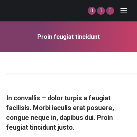
Facebook
Twitter
Dribbble
page
page
page
opens
opens
opens
Proin feugiat tincidunt
in
in
in
You are here:
new
new
new
window
window
window
In convallis – dolor turpis a feugiat
facilisis. Morbi iaculis erat posuere,
congue neque in, dapibus dui. Proin
feugiat tincidunt justo.