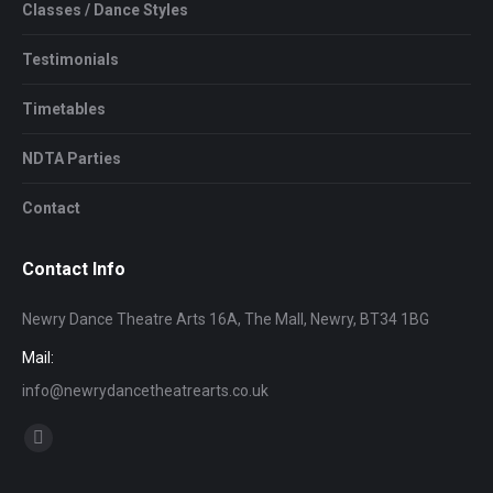
Classes / Dance Styles
Testimonials
Timetables
NDTA Parties
Contact
Contact Info
Newry Dance Theatre Arts 16A, The Mall, Newry, BT34 1BG
Mail:
info@newrydancetheatrearts.co.uk
Find us on:
Facebook
page