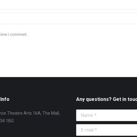
 time I comment.
Info
Any questions? Get in tou
ce Theatre Arts 16A, The Mall,
Name *
T34 1BG
E-mail *