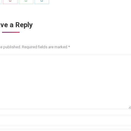
n
on
on
on
itter
Pinterest
WhatsApp
LinkedIn
ve a Reply
be published. Required fields are marked
*