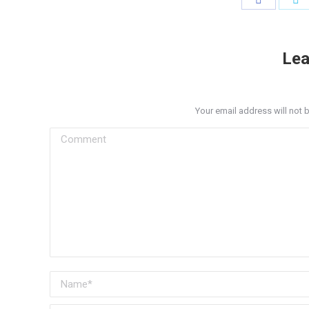
on
o
Facebook
Tw
Lea
Your email address will not 
Comment
Name *