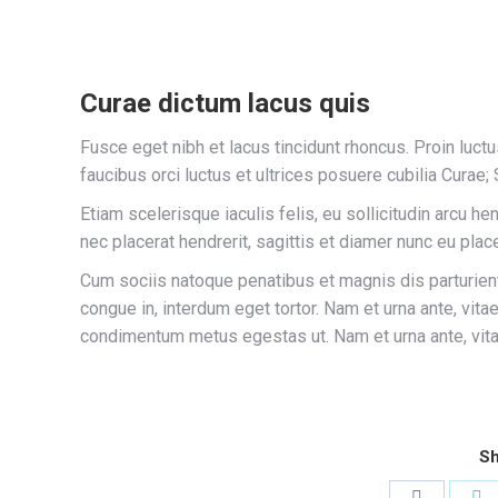
Curae dictum lacus quis
Fusce eget nibh et lacus tincidunt rhoncus. Proin luctu
faucibus orci luctus et ultrices posuere cubilia Cura
Etiam scelerisque iaculis felis, eu sollicitudin arcu he
nec placerat hendrerit, sagittis et diamer nunc eu pla
Cum sociis natoque penatibus et magnis dis parturient
congue in, interdum eget tortor. Nam et urna ante, vit
condimentum metus egestas ut. Nam et urna ante, vita
Sh
Share
S