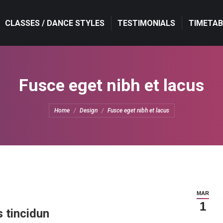
CLASSES / DANCE STYLES
CLASSES / DANCE STYLES
TESTIMONIALS
TESTIMONIALS
TIMETAB
TIMETAB
Fusce eget nibh et lacus
You are here:
Home
Design
Fusce eget nibh et lacus
MAR
1
 tincidun