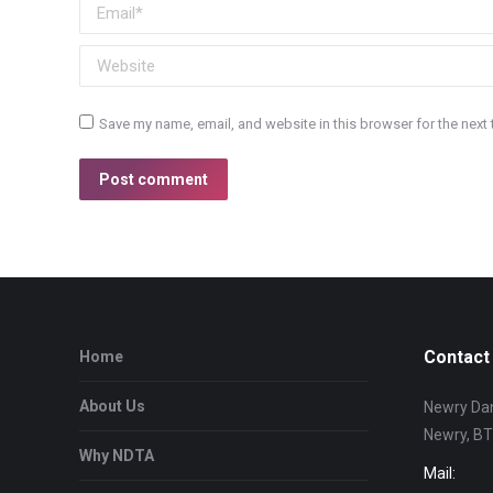
Email *
Website
Save my name, email, and website in this browser for the next
Post comment
Contact 
Home
About Us
Newry Dan
Newry, B
Why NDTA
Mail: