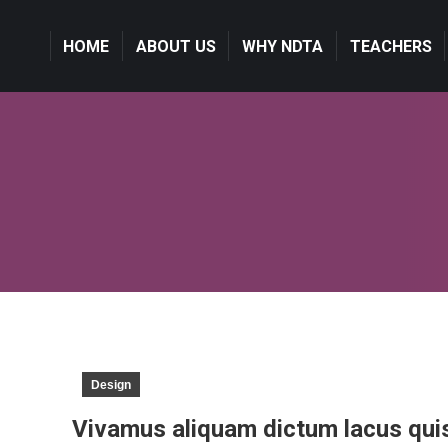
HOME
HOME
ABOUT US
ABOUT US
WHY NDTA
WHY NDTA
TEACHERS
TEACHERS
Design
Vivamus aliquam dictum lacus quis