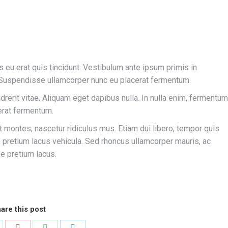
s eu erat quis tincidunt. Vestibulum ante ipsum primis in
e; Suspendisse ullamcorper nunc eu placerat fermentum.
ndrerit vitae. Aliquam eget dapibus nulla. In nulla enim, fermentum
cerat fermentum.
 montes, nascetur ridiculus mus. Etiam dui libero, tempor quis
ae pretium lacus vehicula. Sed rhoncus ullamcorper mauris, ac
e pretium lacus.
are this post
hare
Share
Share
Share