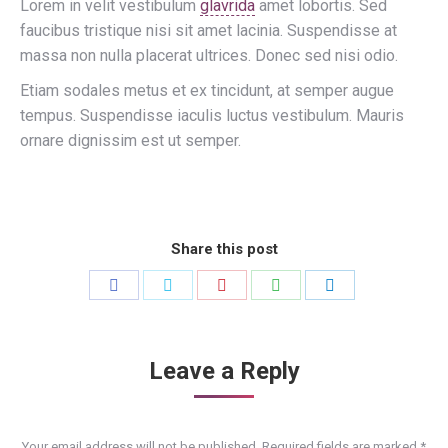
Lorem in velit vestibulum
glavrida
amet lobortis. Sed
faucibus tristique nisi sit amet lacinia. Suspendisse at
massa non nulla placerat ultrices. Donec sed nisi odio.
Etiam sodales metus et ex tincidunt, at semper augue
tempus. Suspendisse iaculis luctus vestibulum. Mauris
ornare dignissim est ut semper.
Share this post
Share
Share
Share
Share
Share
on
on
on
on
on
Facebook
Twitter
Pinterest
WhatsApp
LinkedIn
Leave a Reply
Your email address will not be published. Required fields are marked
*