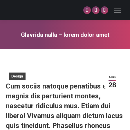
Facebook
Twitter
Dribbble
page
page
page
opens
opens
opens
Glavrida nalla – lorem dolor amet
in
in
in
You are here:
new
new
new
window
window
window
Design
AUG
28
Cum sociis natoque penatibus et
magnis dis parturient montes,
nascetur ridiculus mus. Etiam dui
libero! Vivamus aliquam dictum lacus
quis tincidunt. Phasellus rhoncus