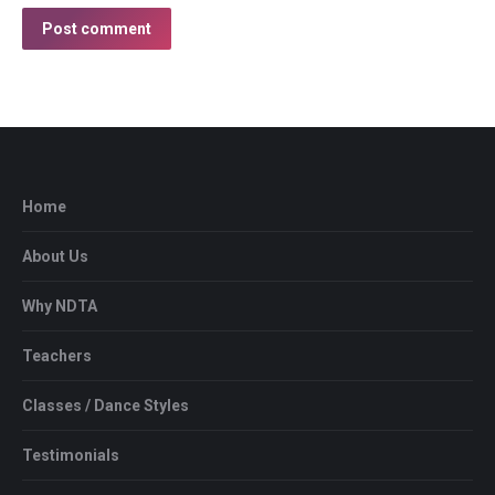
Post comment
Home
About Us
Why NDTA
Teachers
Classes / Dance Styles
Testimonials